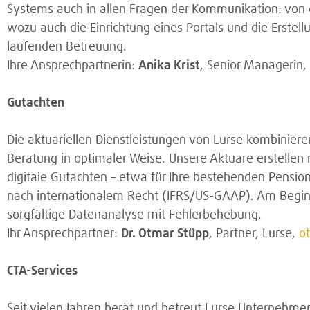
Systems auch in allen Fragen der Kommunikation: von d
wozu auch die Einrichtung eines Portals und die Erste
laufenden Betreuung.
Ihre Ansprechpartnerin:
Anika Krist
, Senior Managerin,
Gutachten
Die aktuariellen Dienstleistungen von Lurse kombinier
Beratung in optimaler Weise. Unsere Aktuare erstellen m
digitale Gutachten – etwa für Ihre bestehenden Pensi
nach internationalem Recht (IFRS/US-GAAP). Am Begi
sorgfältige Datenanalyse mit Fehlerbehebung.
Ihr Ansprechpartner:
Dr. Otmar Stüpp
, Partner, Lurse,
o
CTA-Services
Seit vielen Jahren berät und betreut Lurse Unternehme