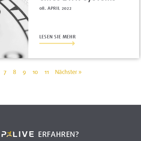
08. APRIL 2022
LESEN SIE MEHR
7
8
9
10
11
Nächster »
R
ERFAHREN?