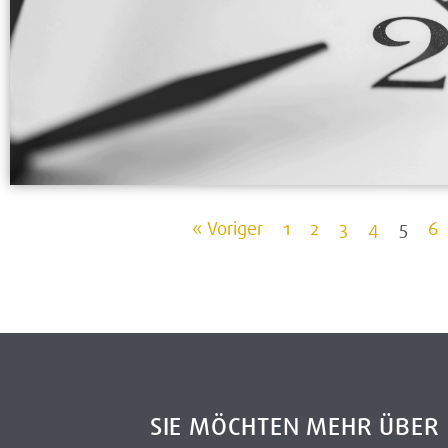
« Voriger
1
2
3
4
5
6
SIE MÖCHTEN MEHR ÜBE