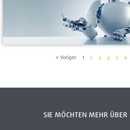
« Voriger
1
2
3
4
5
6
SIE MÖCHTEN MEHR ÜBE