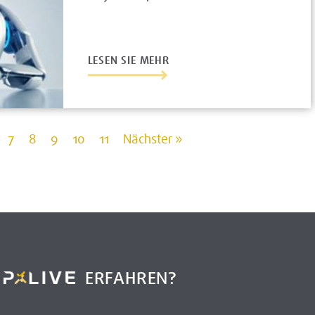
LESEN SIE MEHR
7
8
9
10
11
Nächster »
R
ERFAHREN?