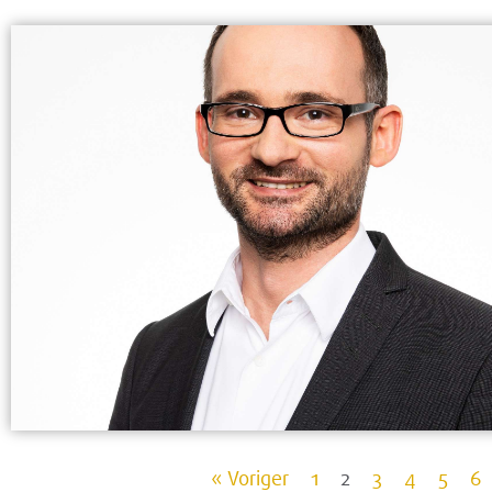
« Voriger
1
2
3
4
5
6