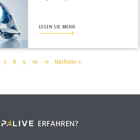
LESEN SIE MEHR
7
8
9
10
11
Nächster »
R
ERFAHREN?