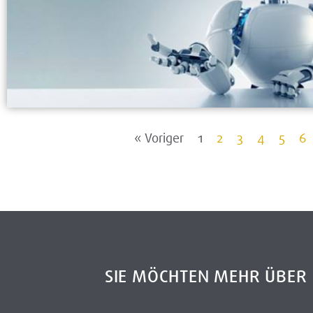
« Voriger
1
2
3
4
5
6
SIE MÖCHTEN MEHR ÜBE