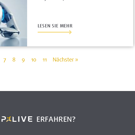
LESEN SIE MEHR
7
8
9
10
11
Nächster »
R
ERFAHREN?