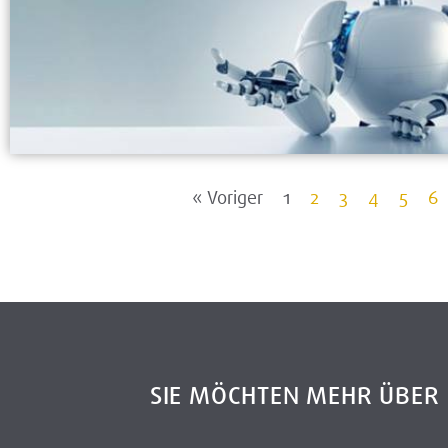
« Voriger
1
2
3
4
5
6
SIE MÖCHTEN MEHR ÜBE