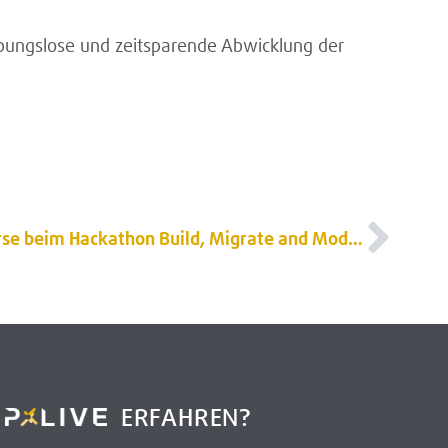
reibungslose und zeitsparende Abwicklung der
Lurse beim Hackathon Build, Migrate and Modernize with Azure
R
ERFAHREN?