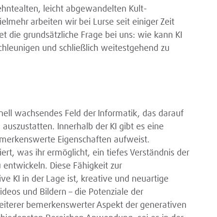
ehntealten, leicht abgewandelten Kult-
elmehr arbeiten wir bei Lurse seit einiger Zeit
t die grundsätzliche Frage bei uns: wie kann KI
hleunigen und schließlich weitestgehend zu
chnell wachsendes Feld der Informatik, das darauf
uszustatten. Innerhalb der KI gibt es eine
bemerkenswerte Eigenschaften aufweist.
t, was ihr ermöglicht, ein tiefes Verständnis der
ntwickeln. Diese Fähigkeit zur
e KI in der Lage ist, kreative und neuartige
ideos und Bildern – die Potenziale der
 weiterer bemerkenswerter Aspekt der generativen