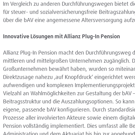
Im Vergleich zu anderen Durchführungswegen bietet d
für steuer- und sozialversicherungsfreie Beitragszahl
über die bAV eine angemessene Altersversorgung auf
Innovative Lösungen mit Allianz Plug-In Pension
Allianz Plug-In Pension macht den Durchführungsweg 
mittleren und mittelgroßen Unternehmen zugänglich. Di
Großunternehmen bewährt haben, wurden so miteinan
Direktzusage nahezu ‚auf Knopfdruck‘ eingerichtet werd
aufwendigen und komplexen Implementierungsprojekte
Vielzahl an Wahlmöglichkeiten zur Gestaltung der bAV –
Beitragsstruktur und die Auszahlungsoptionen. So kann 
eigene, passende bAV konfigurieren. Durch standardis
Prozesse aller involvierten Akteure sowie einem digital
Pension vollständig implementiert. Dies umfasst alle B
Administration und dem Aktuariat bis hin zur angebun