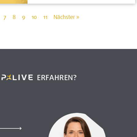
7
8
9
10
11
Nächster »
R
ERFAHREN?