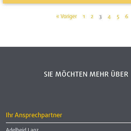
« Voriger
1
2
3
4
5
6
SIE MÖCHTEN MEHR ÜBE
Ihr Ansprechpartner
Adelheid Lanz