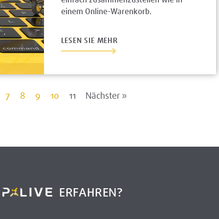
einem Online-Warenkorb.
LESEN SIE MEHR
7
8
9
10
11
Nächster »
R
ERFAHREN?