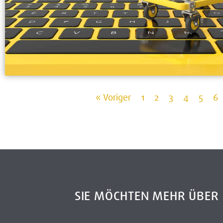
« Voriger
1
2
3
4
5
6
SIE MÖCHTEN MEHR ÜBE