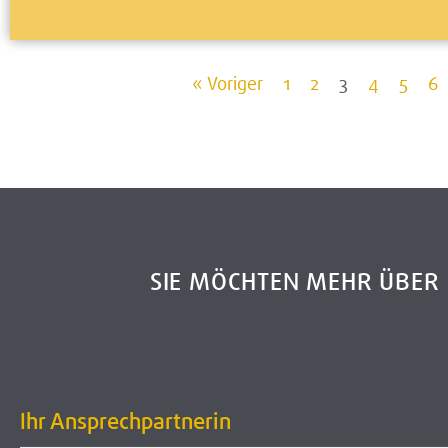
« Voriger
1
2
3
4
5
6
SIE MÖCHTEN MEHR ÜBE
Ihr Ansprechpartnerin