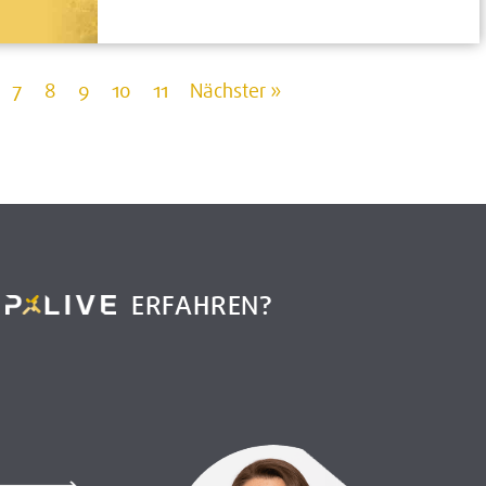
7
8
9
10
11
Nächster »
R
ERFAHREN?