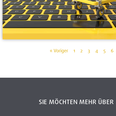
« Voriger
1
2
3
4
5
6
SIE MÖCHTEN MEHR ÜBE