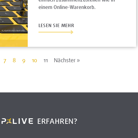
einem Online-Warenkorb.
LESEN SIE MEHR
7
8
9
10
11
Nächster »
R
ERFAHREN?