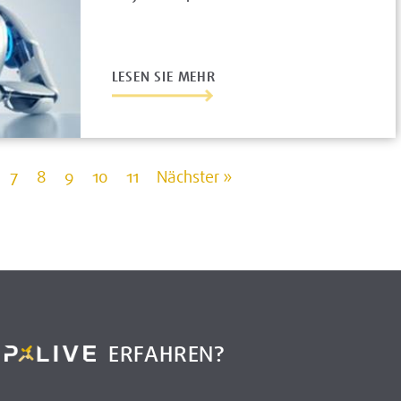
LESEN SIE MEHR
7
8
9
10
11
Nächster »
R
ERFAHREN?