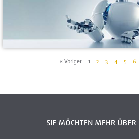
« Voriger
1
2
3
4
5
6
SIE MÖCHTEN MEHR ÜBE