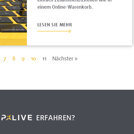
einem Online-Warenkorb.
LESEN SIE MEHR
7
8
9
10
11
Nächster »
R
ERFAHREN?