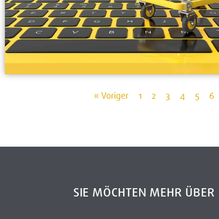
« Voriger
1
2
3
4
5
6
SIE MÖCHTEN MEHR ÜBE