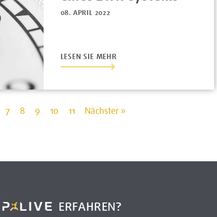
08. APRIL 2022
LESEN SIE MEHR
7
8
9
10
11
Nächster »
R
ERFAHREN?