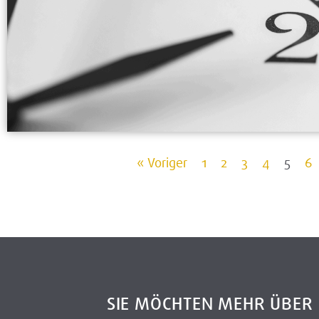
« Voriger
1
2
3
4
5
6
SIE MÖCHTEN MEHR ÜBE