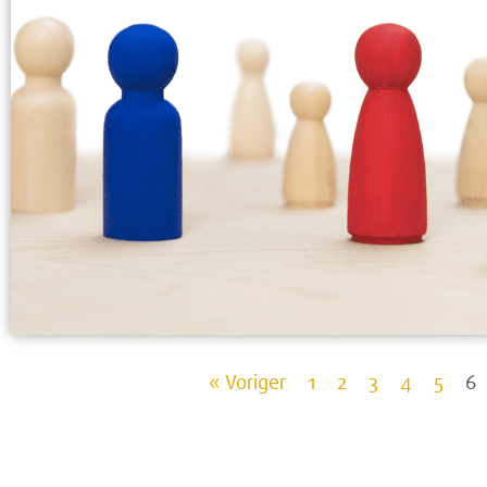
« Voriger
1
2
3
4
5
6