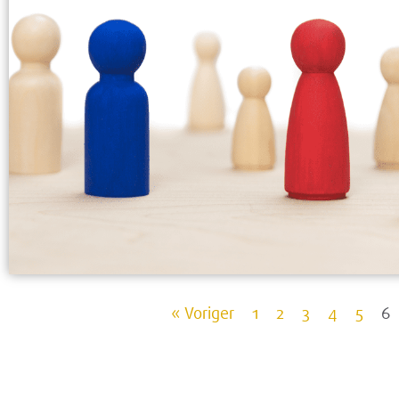
« Voriger
1
2
3
4
5
6