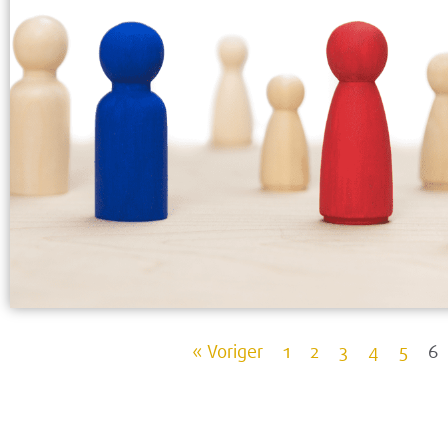
« Voriger
1
2
3
4
5
6