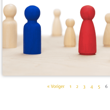
« Voriger
1
2
3
4
5
6