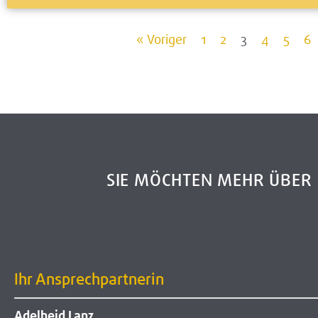
« Voriger
1
2
3
4
5
6
SIE MÖCHTEN MEHR ÜBE
Ihr Ansprechpartnerin
Adelheid Lanz