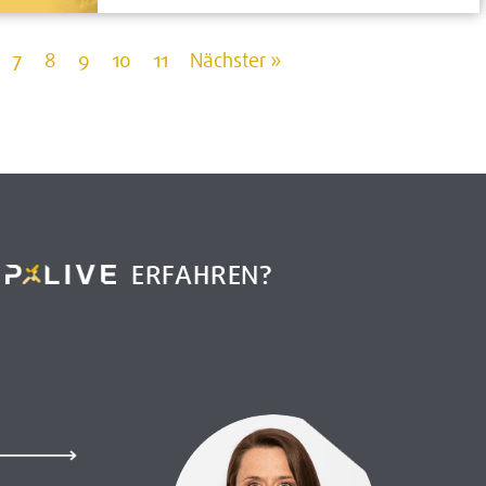
7
8
9
10
11
Nächster »
R
ERFAHREN?