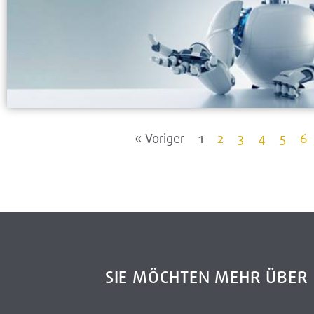
« Voriger
1
2
3
4
5
6
SIE MÖCHTEN MEHR ÜBE