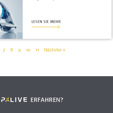
LESEN SIE MEHR
7
8
9
10
11
Nächster »
R
ERFAHREN?