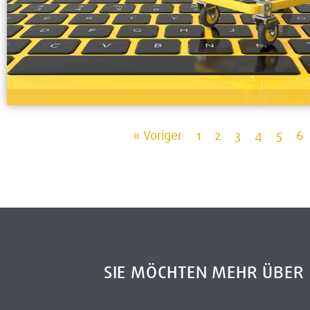
« Voriger
1
2
3
4
5
6
SIE MÖCHTEN MEHR ÜBE