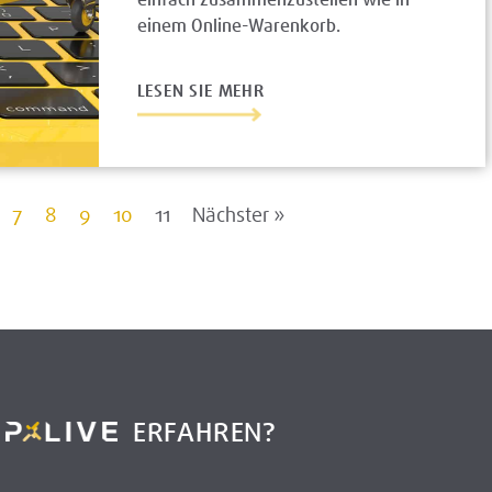
einem Online-Warenkorb.
LESEN SIE MEHR
7
8
9
10
11
Nächster »
R
ERFAHREN?