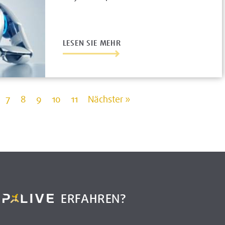
LESEN SIE MEHR
7
8
9
10
11
Nächster »
R
ERFAHREN?