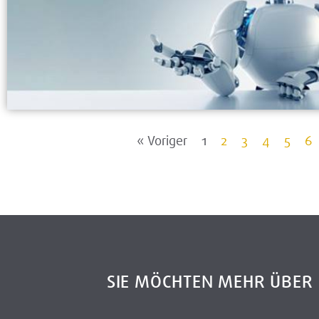
« Voriger
1
2
3
4
5
6
SIE MÖCHTEN MEHR ÜBE