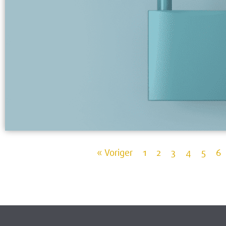
« Voriger
1
2
3
4
5
6