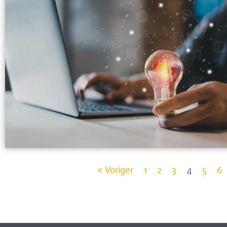
« Voriger
1
2
3
4
5
6