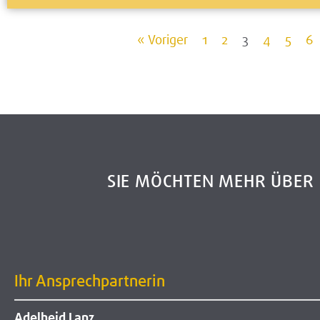
« Voriger
1
2
3
4
5
6
SIE MÖCHTEN MEHR ÜBE
Ihr Ansprechpartnerin
Adelheid Lanz