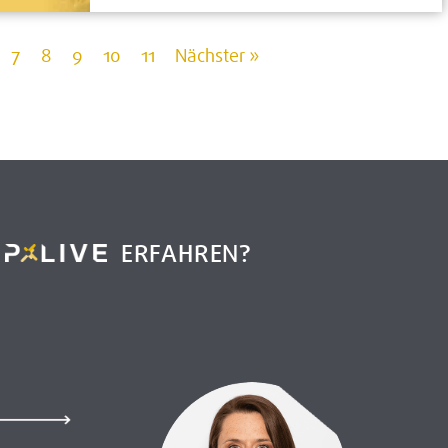
7
8
9
10
11
Nächster »
R
ERFAHREN?