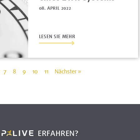
08. APRIL 2022
LESEN SIE MEHR
7
8
9
10
11
Nächster »
R
ERFAHREN?