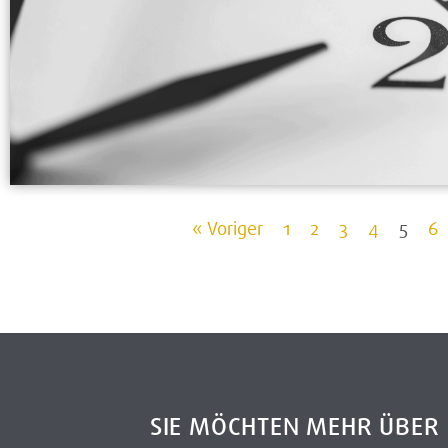
« Voriger
1
2
3
4
5
6
SIE MÖCHTEN MEHR ÜBE